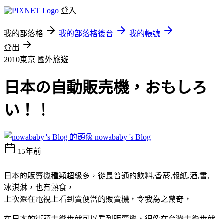
登入
我的部落格
我的部落格後台
我的帳號
登出
2010東京
國外旅遊
日本の自動販売機，おもしろ
い！！
nowababy 's Blog
15年前
日本的販賣機種類超級多，從最普通的飲料,香菸,報紙,酒,書,
冰淇淋，也有熟食，
上次還在電視上看到賣便當的販賣機，令我為之驚奇，
在日本的街頭走幾步就可以看到販賣機，很像在台灣走幾步就